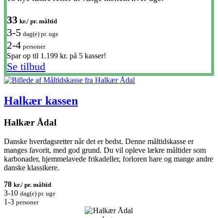
33
kr./ pr. måltid
3-5
dag(e) pr. uge
2-4
personer
Spar op til 1.199 kr. på 5 kasser!
Se tilbud
Halkær kassen
Halkær Ådal
Danske hverdagsretter når det er bedst. Denne måltidskasse er
manges favorit, med god grund. Du vil opleve lækre måltider som
karbonader, hjemmelavede frikadeller, forloren hare og mange andre
danske klassikere.
78
kr./ pr. måltid
3-10
dag(e) pr. uge
1-3
personer