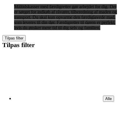
Måltidskasser med færdigretter gør arbejdet for dig. Der
er sørget for indkøb af råvarer, tilberedning af maden og
transport. Du skal kun opvarme den færdiglavede mad,
som leveres til din dør. Færdigretter til døren er perfekt,
hvis du ønsker mere tid til dig selv og familien.
Tilpas filter
Tilpas filter
Alle