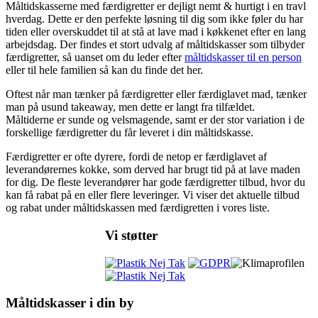
Måltidskasserne med færdigretter er dejligt nemt & hurtigt i en travl
hverdag. Dette er den perfekte løsning til dig som ikke føler du har
tiden eller overskuddet til at stå at lave mad i køkkenet efter en lang
arbejdsdag. Der findes et stort udvalg af måltidskasser som tilbyder
færdigretter, så uanset om du leder efter
måltidskasser til en person
eller til hele familien så kan du finde det her.
Oftest når man tænker på færdigretter eller færdiglavet mad, tænker
man på usund takeaway, men dette er langt fra tilfældet.
Måltiderne er sunde og velsmagende, samt er der stor variation i de
forskellige færdigretter du får leveret i din måltidskasse.
Færdigretter er ofte dyrere, fordi de netop er færdiglavet af
leverandørernes kokke, som derved har brugt tid på at lave maden
for dig. De fleste leverandører har gode færdigretter tilbud, hvor du
kan få rabat på en eller flere leveringer. Vi viser det aktuelle tilbud
og rabat under måltidskassen med færdigretten i vores liste.
Vi støtter
Måltidskasser i din by