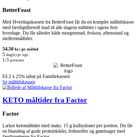
BetterFeast
Med Hverdagskassen fra BetterFeast får du en komplet måltidskasse
med færdigtilberedt mad til alle dagens måltider i ugens fem
hverdage. Du får således både morgenmad, frokost, aftensmad og
mellemmåltider.
54,50
kr./ pr. måltid
5
dag(e) pr. uge
1-5
personer
Få 2 x 25% rabat på Familiekassen
Se måltidskassen
KETO måltider fra Factor
Factor
Lækre ketomåltider med maks. 15 g kulhydrater per portion. Du får
en blanding af gode proteinkilder, fedtstoffer og grøntsager med
færdigretterne fra Factor.