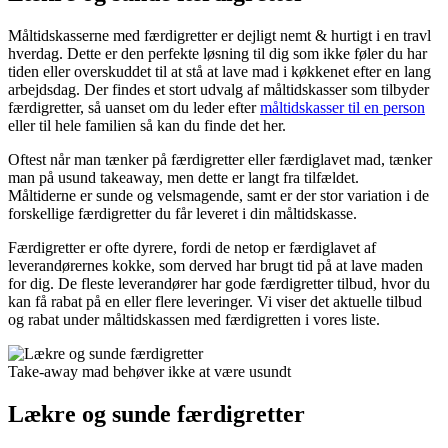
Måltidskasserne med færdigretter er dejligt nemt & hurtigt i en travl
hverdag. Dette er den perfekte løsning til dig som ikke føler du har
tiden eller overskuddet til at stå at lave mad i køkkenet efter en lang
arbejdsdag. Der findes et stort udvalg af måltidskasser som tilbyder
færdigretter, så uanset om du leder efter
måltidskasser til en person
eller til hele familien så kan du finde det her.
Oftest når man tænker på færdigretter eller færdiglavet mad, tænker
man på usund takeaway, men dette er langt fra tilfældet.
Måltiderne er sunde og velsmagende, samt er der stor variation i de
forskellige færdigretter du får leveret i din måltidskasse.
Færdigretter er ofte dyrere, fordi de netop er færdiglavet af
leverandørernes kokke, som derved har brugt tid på at lave maden
for dig. De fleste leverandører har gode færdigretter tilbud, hvor du
kan få rabat på en eller flere leveringer. Vi viser det aktuelle tilbud
og rabat under måltidskassen med færdigretten i vores liste.
Take-away mad behøver ikke at være usundt
Lækre og sunde færdigretter