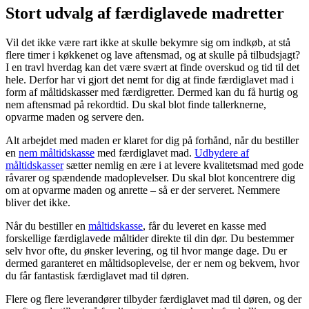
Stort udvalg af færdiglavede madretter
Vil det ikke være rart ikke at skulle bekymre sig om indkøb, at stå
flere timer i køkkenet og lave aftensmad, og at skulle på tilbudsjagt?
I en travl hverdag kan det være svært at finde overskud og tid til det
hele. Derfor har vi gjort det nemt for dig at finde færdiglavet mad i
form af måltidskasser med færdigretter. Dermed kan du få hurtig og
nem aftensmad på rekordtid. Du skal blot finde tallerknerne,
opvarme maden og servere den.
Alt arbejdet med maden er klaret for dig på forhånd, når du bestiller
en
nem måltidskasse
med færdiglavet mad.
Udbydere af
måltidskasser
sætter nemlig en ære i at levere kvalitetsmad med gode
råvarer og spændende madoplevelser. Du skal blot koncentrere dig
om at opvarme maden og anrette – så er der serveret. Nemmere
bliver det ikke.
Når du bestiller en
måltidskasse
, får du leveret en kasse med
forskellige færdiglavede måltider direkte til din dør. Du bestemmer
selv hvor ofte, du ønsker levering, og til hvor mange dage. Du er
dermed garanteret en måltidsoplevelse, der er nem og bekvem, hvor
du får fantastisk færdiglavet mad til døren.
Flere og flere leverandører tilbyder færdiglavet mad til døren, og der