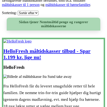
færdiglavede måltidskasser herunder, som bl.a. omfatter
måltidskasser til 1 person
og
måltidskasser til børnefamilier
.
Sortering:
Sådan tjener Nemtmåltid penge og rangerer
måltidskasserne
HelloFresh måltidskasser tilbud - Spar
1.199 kr. lige nu!
HelloFresh
Fra HelloFresh får du leveret smagsfulde retter til hele
familien. De nemme trin-for-trin guide hjælper dig hurtigt
igennem dagens madlavning, evt. med hjælp fra børnene.
18 nye lækre retter at vælge mellem hver uge.