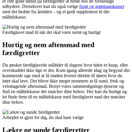
er ofte gode tilbud på færdigretter at hente hos de forskellige
udbydere. Derudover kan du også vælge
frugt og grøntsagskasser
med det bedste fra årstiden – og et godt supplement til din
måltidskasse.
Færdiglavet mad til når det skal være nemt og hurtigt
Hurtig og nem aftensmad med
færdigretter
Du ønsker færdiglavede måltider til dagene hvor tiden er knap, eller
overskuddet ikke lige er der. Kom igang allerede idag og begynd din
kommende uge med at få maden leveret direkte til døren hvor du
intet skal lave. Det bliver ikke meget nemmere at få sund, frisk og
velsmagende aftensmad. Benyt vores sammenlignings-tjeneste og
find en måltidskasse der matcher dine behov. Her kan du hurtigt og
let finde frem til en måltidskasse med færdiglavet mad der matcher
dine behov.
Arbejdet er gjort for dig, du skal bare vælge
Lækre og sunde færdigretter