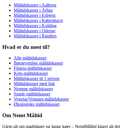
Måltidskasser i Aalborg
Måltidskasser i Århus
Måltidskasser i Esbjerg
Måltidskasser i København
Måltidskasser i Kolding
Måltidskasser i Odense
Måltidskasser i Randers
Hvad er du mest til?
Alle måltidskasser
Børnevenlige måltidskasser
Fitness-måltidskasser
Keto-måltidskasser
Måltidskasser til 1 person
Måltidskasser med fisk
Nemme måltidskasser
Sunde måltidskasser
Vegetar/Veganer-måltidskasser
Økologiske måltidskasser
Om Nemt Måltid
Glem alt om madplaner og lange køer – NemtMåltid klarer alt det