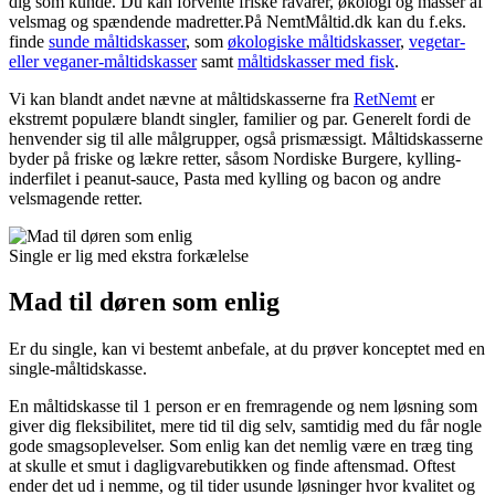
dig som kunde. Du kan forvente friske råvarer, økologi og masser af
velsmag og spændende madretter.På NemtMåltid.dk kan du f.eks.
finde
sunde måltidskasser
, som
økologiske måltidskasser
,
vegetar-
eller veganer-måltidskasser
samt
måltidskasser med fisk
.
Vi kan blandt andet nævne at måltidskasserne fra
RetNemt
er
ekstremt populære blandt singler, familier og par. Generelt fordi de
henvender sig til alle målgrupper, også prismæssigt. Måltidskasserne
byder på friske og lækre retter, såsom Nordiske Burgere, kylling-
inderfilet i peanut-sauce, Pasta med kylling og bacon og andre
velsmagende retter.
Single er lig med ekstra forkælelse
Mad til døren som enlig
Er du single, kan vi bestemt anbefale, at du prøver konceptet med en
single-måltidskasse.
En måltidskasse til 1 person er en fremragende og nem løsning som
giver dig fleksibilitet, mere tid til dig selv, samtidig med du får nogle
gode smagsoplevelser. Som enlig kan det nemlig være en træg ting
at skulle et smut i dagligvarebutikken og finde aftensmad. Oftest
ender det ud i nemme, og til tider usunde løsninger hvor kvalitet og