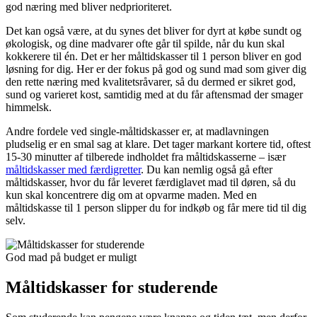
god næring med bliver nedprioriteret.
Det kan også være, at du synes det bliver for dyrt at købe sundt og
økologisk, og dine madvarer ofte går til spilde, når du kun skal
kokkerere til én. Det er her måltidskasser til 1 person bliver en god
løsning for dig. Her er der fokus på god og sund mad som giver dig
den rette næring med kvalitetsråvarer, så du dermed er sikret god,
sund og varieret kost, samtidig med at du får aftensmad der smager
himmelsk.
Andre fordele ved single-måltidskasser er, at madlavningen
pludselig er en smal sag at klare. Det tager markant kortere tid, oftest
15-30 minutter af tilberede indholdet fra måltidskasserne – især
måltidskasser med færdigretter
. Du kan nemlig også gå efter
måltidskasser, hvor du får leveret færdiglavet mad til døren, så du
kun skal koncentrere dig om at opvarme maden. Med en
måltidskasse til 1 person slipper du for indkøb og får mere tid til dig
selv.
God mad på budget er muligt
Måltidskasser for studerende