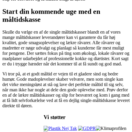
Start din kommende uge med en
måltidskasse
Skulle du vælge en af de single måltidskasser blandt en af vores
mange måltidskasser leverandører kan vi garantere du får høj
kvalitet, gode smagsoplevelser og lækre råvarer. Alle råvarer og
madretter er nøge udvalgt og planlagt så kunderne får mest muligt
for pengene. Der sættes fokus på ting som økologi, lokale råvarer og
madplaner udarbejdet af professionelle kokke og diætister. Kort sagt
er du i trygge hænder når det kommer til at få sundt og god mad.
Vi tror på, at et godt måltid er vejen til et gladere sind og bedre
humør. Gode madoplevelser skaber velvære, men som single kan
det virke meningsløst at stå og lave det perfekte måltid til sig selv,
når man ikke har nogle at dele den gode oplevelse med. Prøv derfor
en af de lækre måltidskasser og slip for besværet og kom i gang med
at få lidt selvforkælelse ved at få en dejlig single-måltidskasse leveret
direkte til døren.
Vi støtter