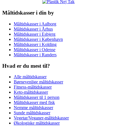
Måltidskasser i din by
Måltidskasser i Aalborg
Måltidskasser i Århus
Måltidskasser i Esbjerg
Måltidskasser i København
Måltidskasser i Kolding
Måltidskasser i Odense
Måltidskasser i Randers
Hvad er du mest til?
Alle måltidskasser
Børnevenlige måltidskasser
Fitness-måltidskasser
Keto-måltidskasser
Måltidskasser til 1 person
Måltidskasser med fisk
Nemme måltidskasser
Sunde måltidskasser
Vegetar/Veganer-måltidskasser
Økologiske måltidskasser