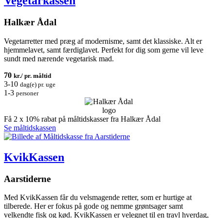
Vegetarkassen
Halkær Ådal
Vegetarretter med præg af modernisme, samt det klassiske. Alt er
hjemmelavet, samt færdiglavet. Perfekt for dig som gerne vil leve
sundt med nærende vegetarisk mad.
70
kr./ pr. måltid
3-10
dag(e) pr. uge
1-3
personer
Få 2 x 10% rabat på måltidskasser fra Halkær Ådal
Se måltidskassen
KvikKassen
Aarstiderne
Med KvikKassen får du velsmagende retter, som er hurtige at
tilberede. Her er fokus på gode og nemme grøntsager samt
velkendte fisk og kød. KvikKassen er velegnet til en travl hverdag,