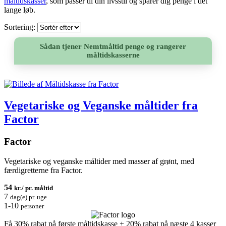
måltidskasser
, som passer til din livsstil og sparer dig penge i det
lange løb.
Sortering:
Sådan tjener Nemtmåltid penge og rangerer
måltidskasserne
Vegetariske og Veganske måltider fra
Factor
Factor
Vegetariske og veganske måltider med masser af grønt, med
færdigretterne fra Factor.
54
kr./ pr. måltid
7
dag(e) pr. uge
1-10
personer
Få 30% rabat på første måltidskasse + 20% rabat på næste 4 kasser