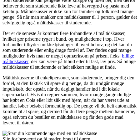
Som studerende kan pengene være knappe og tiden tæt, men derfor
behøver du som studerende ikke leve af havregrød og pasta med
ketchup. Måltidskasser er ikke kun for familier og folk med mange
penge. Så når man snakker om måltidskasser til 1 person, gælder det
selvfølgelig også måltidskasser til studerende.
Der er de seneste år kommet flere forhandlere af måltidskasser,
hvilket gør priserne ryger i bund, og mulighederne i top. Hver
forhandler tilbyder unikke løsninger til hvert behov, og det kan du
som studerende eller enlig drage fordel af. Der findes også mange
muligheder, hvis man er meget opmærksom på prisen, f.eks.
billige
måltidskasser
, der kan være på tilbud eller til fast, lav pris. Så billige
måltidskasser til studerende er helt sikkert mulige at finde.
Måltidskasserne til enkeltpersoner, som studerende, bringer dig den
fordel, at den faktisk vil spare dig penge, da du undgår mange
impulskøb, der opstår, når du dagligt handler ind i dit lokale
supermarked. Hvis du regner sammen, hvor mange gange du lige
har købt en Cola eller lidt slik med hjem, når du har været ude at
handle, løber beløbet formentlig op. De penge vil du helt automatisk
komme til at spare, og dermed får du flere penge mellem hænderne,
også selvom du bestiller en måltidskasse og får den gode mad
leveret til døren.
Slip for besværet og få maden bragt til døren