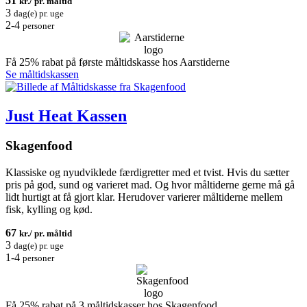
51
kr./ pr. måltid
3
dag(e) pr. uge
2-4
personer
Få 25% rabat på første måltidskasse hos Aarstiderne
Se måltidskassen
Just Heat Kassen
Skagenfood
Klassiske og nyudviklede færdigretter med et tvist. Hvis du sætter
pris på god, sund og varieret mad. Og hvor måltiderne gerne må gå
lidt hurtigt at få gjort klar. Herudover varierer måltiderne mellem
fisk, kylling og kød.
67
kr./ pr. måltid
3
dag(e) pr. uge
1-4
personer
Få 25% rabat på 3 måltidskasser hos Skagenfood