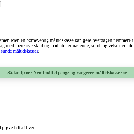
blemer. Men en børnevenlig måltidskasse kan gøre hverdagen nemmere i for
verdag med mere overskud og mad, der er nærende, sundt og velsmagende.
e
sunde måltidskasser
.
Sådan tjener Nemtmåltid penge og rangerer måltidskasserne
 prøve lidt af hvert.