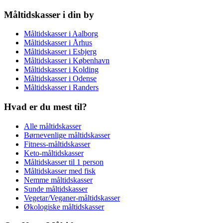
Måltidskasser i din by
Måltidskasser i Aalborg
Måltidskasser i Århus
Måltidskasser i Esbjerg
Måltidskasser i København
Måltidskasser i Kolding
Måltidskasser i Odense
Måltidskasser i Randers
Hvad er du mest til?
Alle måltidskasser
Børnevenlige måltidskasser
Fitness-måltidskasser
Keto-måltidskasser
Måltidskasser til 1 person
Måltidskasser med fisk
Nemme måltidskasser
Sunde måltidskasser
Vegetar/Veganer-måltidskasser
Økologiske måltidskasser