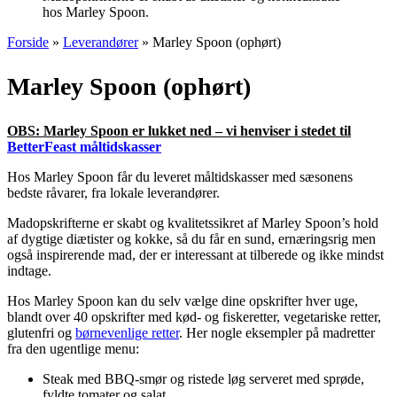
hos Marley Spoon.
Forside
»
Leverandører
»
Marley Spoon (ophørt)
Marley Spoon (ophørt)
OBS: Marley Spoon er lukket ned – vi henviser i stedet til
BetterFeast måltidskasser
Hos Marley Spoon får du leveret måltidskasser med sæsonens
bedste råvarer, fra lokale leverandører.
Madopskrifterne er skabt og kvalitetssikret af Marley Spoon’s hold
af dygtige diætister og kokke, så du får en sund, ernæringsrig men
også inspirerende mad, der er interessant at tilberede og ikke mindst
indtage.
Hos Marley Spoon kan du selv vælge dine opskrifter hver uge,
blandt over 40 opskrifter med kød- og fiskeretter, vegetariske retter,
glutenfri og
børnevenlige retter
. Her nogle eksempler på madretter
fra den ugentlige menu:
Steak med BBQ-smør og ristede løg serveret med sprøde,
fyldte tomater og salat