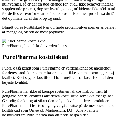
kulhydrater, så er der en god chance for, at du ikke behøver indtage
supplerende protein, dog ser hverdagen og måltiderne ikke sådan ud
for de fleste, hvorfor vi anbefaler et kosttilskud med protein så du får
det optimale ud af din krop og sind.
Blandt vores kosttilskud kan du finde proteinpulver som er anbefalet
af mange og blandt de mest populære.
PurePharma, kosttilskud i verdensklasse
PurePharma kosttilskud
Puori, også kendt som PurePharma er verdenskendt og anerkendt
for deres produkter som er baseret på unikke sammensætninger, høj
kvalitet. Kort sagt er kosttilskud fra PurePharma, kosttilskud af den
højeste kvalitet.
PurePharma har ikke et kæmpe sortiment af kosttilskud, men til
gengæld har de kvalitet i alle deres kosttilskud som ikke mange har.
Grundig forskning af sikret denne høje kvalitet i deres produkter.
PurePharma har i første omgang valgt at satse på de mest essentielle
kosttilskud som Omega3, Magnesium, D3 – Alle kvalitets
kosttilskud fra PurePharma kan du finde herpå siden.