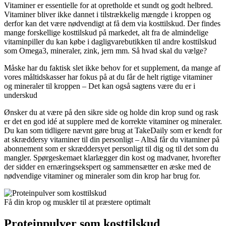
Vitaminer er essentielle for at opretholde et sundt og godt helbred.
Vitaminer bliver ikke dannet i tilstrækkelig mængde i kroppen og
derfor kan det være nødvendigt at få dem via kosttilskud. Der findes
mange forskellige kosttilskud på markedet, alt fra de almindelige
vitaminpiller du kan købe i dagligvarebutikken til andre kosttilskud
som Omega3, mineraler, zink, jern mm. Så hvad skal du vælge?
Måske har du faktisk slet ikke behov for et supplement, da mange af
vores måltidskasser har fokus på at du får de helt rigtige vitaminer
og mineraler til kroppen – Det kan også sagtens være du er i
underskud
Ønsker du at være på den sikre side og holde din krop sund og rask
er det en god idé at supplere med de korrekte vitaminer og mineraler.
Du kan som tidligere nævnt gøre brug at TakeDaily som er kendt for
at skræddersy vitaminer til din personligt – Altså får du vitaminer på
abonnement som er skræddersyet personligt til dig og til det som du
mangler. Spørgeskemaet klarlægger din kost og madvaner, hvorefter
der sidder en ernæringsekspert og sammensætter en æske med de
nødvendige vitaminer og mineraler som din krop har brug for.
Få din krop og muskler til at præstere optimalt
Proteinpulver som kosttilskud