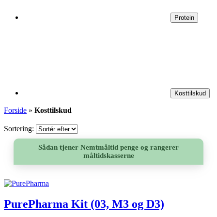
Protein
Kosttilskud
Forside
»
Kosttilskud
Sortering:
Sådan tjener Nemtmåltid penge og rangerer
måltidskasserne
PurePharma Kit (03, M3 og D3)