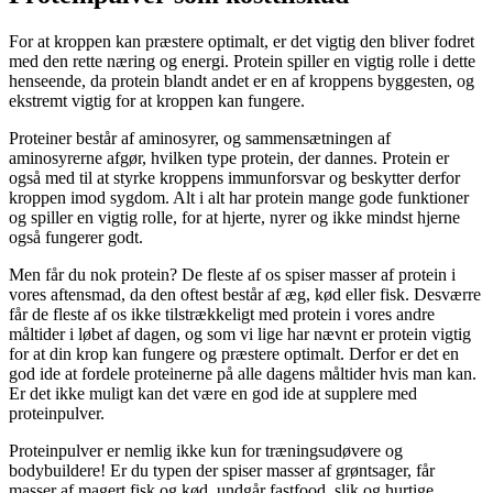
For at kroppen kan præstere optimalt, er det vigtig den bliver fodret
med den rette næring og energi. Protein spiller en vigtig rolle i dette
henseende, da protein blandt andet er en af kroppens byggesten, og
ekstremt vigtig for at kroppen kan fungere.
Proteiner består af aminosyrer, og sammensætningen af
aminosyrerne afgør, hvilken type protein, der dannes. Protein er
også med til at styrke kroppens immunforsvar og beskytter derfor
kroppen imod sygdom. Alt i alt har protein mange gode funktioner
og spiller en vigtig rolle, for at hjerte, nyrer og ikke mindst hjerne
også fungerer godt.
Men får du nok protein? De fleste af os spiser masser af protein i
vores aftensmad, da den oftest består af æg, kød eller fisk. Desværre
får de fleste af os ikke tilstrækkeligt med protein i vores andre
måltider i løbet af dagen, og som vi lige har nævnt er protein vigtig
for at din krop kan fungere og præstere optimalt. Derfor er det en
god ide at fordele proteinerne på alle dagens måltider hvis man kan.
Er det ikke muligt kan det være en god ide at supplere med
proteinpulver.
Proteinpulver er nemlig ikke kun for træningsudøvere og
bodybuildere! Er du typen der spiser masser af grøntsager, får
masser af magert fisk og kød, undgår fastfood, slik og hurtige