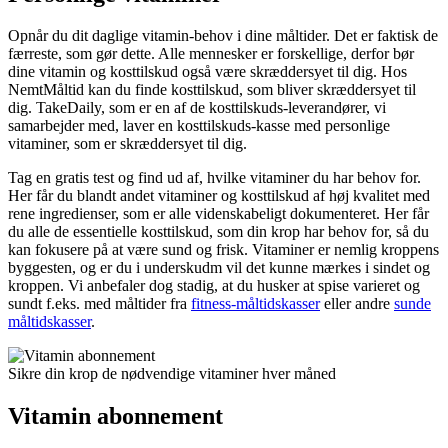
Opnår du dit daglige vitamin-behov i dine måltider. Det er faktisk de
færreste, som gør dette. Alle mennesker er forskellige, derfor bør
dine vitamin og kosttilskud også være skræddersyet til dig. Hos
NemtMåltid kan du finde kosttilskud, som bliver skræddersyet til
dig. TakeDaily, som er en af de kosttilskuds-leverandører, vi
samarbejder med, laver en kosttilskuds-kasse med personlige
vitaminer, som er skræddersyet til dig.
Tag en gratis test og find ud af, hvilke vitaminer du har behov for.
Her får du blandt andet vitaminer og kosttilskud af høj kvalitet med
rene ingredienser, som er alle videnskabeligt dokumenteret. Her får
du alle de essentielle kosttilskud, som din krop har behov for, så du
kan fokusere på at være sund og frisk. Vitaminer er nemlig kroppens
byggesten, og er du i underskudm vil det kunne mærkes i sindet og
kroppen. Vi anbefaler dog stadig, at du husker at spise varieret og
sundt f.eks. med måltider fra
fitness-måltidskasser
eller andre
sunde
måltidskasser
.
Sikre din krop de nødvendige vitaminer hver måned
Vitamin abonnement