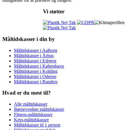
muligheder for at præstere og fungere.
Vi støtter
Måltidskasser i din by
Måltidskasser i Aalborg
Måltidskasser i Århus
Måltidskasser i Esbjerg
Måltidskasser i København
Måltidskasser i Kolding
Måltidskasser i Odense
Måltidskasser i Randers
Hvad er du mest til?
Alle måltidskasser
Børnevenlige måltidskasser
Fitness-måltidskasser
Keto-måltidskasser
Måltidskasser til 1 person