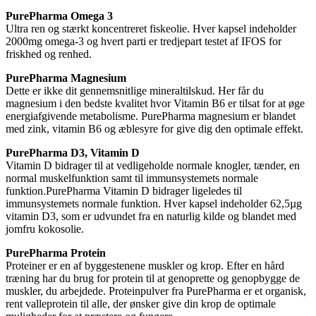
PurePharma Omega 3
Ultra ren og stærkt koncentreret fiskeolie. Hver kapsel indeholder
2000mg omega-3 og hvert parti er tredjepart testet af IFOS for
friskhed og renhed.
PurePharma Magnesium
Dette er ikke dit gennemsnitlige mineraltilskud. Her får du
magnesium i den bedste kvalitet hvor Vitamin B6 er tilsat for at øge
energiafgivende metabolisme. PurePharma magnesium er blandet
med zink, vitamin B6 og æblesyre for give dig den optimale effekt.
PurePharma D3, Vitamin D
Vitamin D bidrager til at vedligeholde normale knogler, tænder, en
normal muskelfunktion samt til immunsystemets normale
funktion.PurePharma Vitamin D bidrager ligeledes til
immunsystemets normale funktion. Hver kapsel indeholder 62,5µg
vitamin D3, som er udvundet fra en naturlig kilde og blandet med
jomfru kokosolie.
PurePharma Protein
Proteiner er en af byggestenene muskler og krop. Efter en hård
træning har du brug for protein til at genoprette og genopbygge de
muskler, du arbejdede. Proteinpulver fra PurePharma er et organisk,
rent valleprotein til alle, der ønsker give din krop de optimale