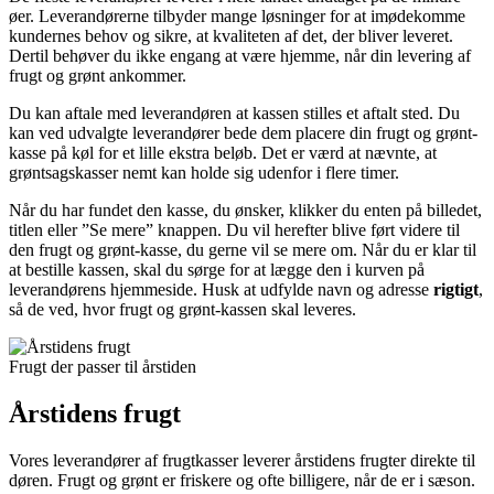
øer. Leverandørerne tilbyder mange løsninger for at imødekomme
kundernes behov og sikre, at kvaliteten af det, der bliver leveret.
Dertil behøver du ikke engang at være hjemme, når din levering af
frugt og grønt ankommer.
Du kan aftale med leverandøren at kassen stilles et aftalt sted. Du
kan ved udvalgte leverandører bede dem placere din frugt og grønt-
kasse på køl for et lille ekstra beløb. Det er værd at nævnte, at
grøntsagskasser nemt kan holde sig udenfor i flere timer.
Når du har fundet den kasse, du ønsker, klikker du enten på billedet,
titlen eller ”Se mere” knappen. Du vil herefter blive ført videre til
den frugt og grønt-kasse, du gerne vil se mere om. Når du er klar til
at bestille kassen, skal du sørge for at lægge den i kurven på
leverandørens hjemmeside. Husk at udfylde navn og adresse
rigtigt
,
så de ved, hvor frugt og grønt-kassen skal leveres.
Frugt der passer til årstiden
Årstidens frugt
Vores leverandører af frugtkasser leverer årstidens frugter direkte til
døren. Frugt og grønt er friskere og ofte billigere, når de er i sæson.