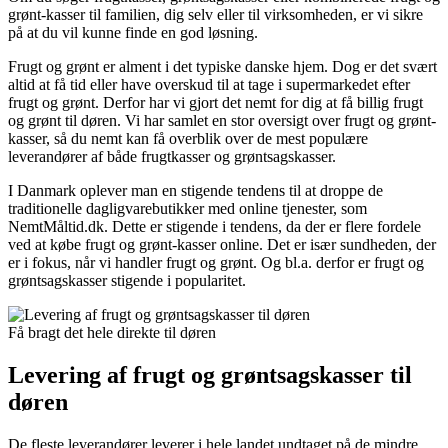
grønt-kasser til familien, dig selv eller til virksomheden, er vi sikre
på at du vil kunne finde en god løsning.
Frugt og grønt er alment i det typiske danske hjem. Dog er det svært
altid at få tid eller have overskud til at tage i supermarkedet efter
frugt og grønt. Derfor har vi gjort det nemt for dig at få billig frugt
og grønt til døren. Vi har samlet en stor oversigt over frugt og grønt-
kasser, så du nemt kan få overblik over de mest populære
leverandører af både frugtkasser og grøntsagskasser.
I Danmark oplever man en stigende tendens til at droppe de
traditionelle dagligvarebutikker med online tjenester, som
NemtMåltid.dk. Dette er stigende i tendens, da der er flere fordele
ved at købe frugt og grønt-kasser online. Det er især sundheden, der
er i fokus, når vi handler frugt og grønt. Og bl.a. derfor er frugt og
grøntsagskasser stigende i popularitet.
Få bragt det hele direkte til døren
Levering af frugt og grøntsagskasser til
døren
De fleste leverandører leverer i hele landet undtaget på de mindre