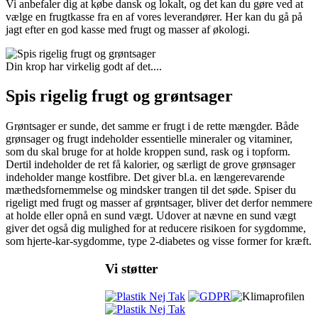
Vi anbefaler dig at købe dansk og lokalt, og det kan du gøre ved at
vælge en frugtkasse fra en af vores leverandører. Her kan du gå på
jagt efter en god kasse med frugt og masser af økologi.
Din krop har virkelig godt af det....
Spis rigelig frugt og grøntsager
Grøntsager er sunde, det samme er frugt i de rette mængder. Både
grønsager og frugt indeholder essentielle mineraler og vitaminer,
som du skal bruge for at holde kroppen sund, rask og i topform.
Dertil indeholder de ret få kalorier, og særligt de grove grønsager
indeholder mange kostfibre. Det giver bl.a. en længerevarende
mæthedsfornemmelse og mindsker trangen til det søde. Spiser du
rigeligt med frugt og masser af grøntsager, bliver det derfor nemmere
at holde eller opnå en sund vægt. Udover at nævne en sund vægt
giver det også dig mulighed for at reducere risikoen for sygdomme,
som hjerte-kar-sygdomme, type 2-diabetes og visse former for kræft.
Vi støtter