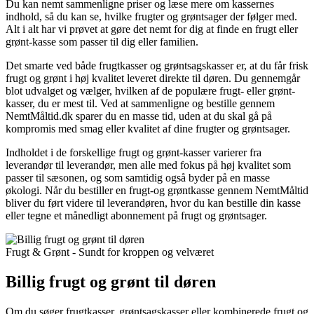
Du kan nemt sammenligne priser og læse mere om kassernes
indhold, så du kan se, hvilke frugter og grøntsager der følger med.
Alt i alt har vi prøvet at gøre det nemt for dig at finde en frugt eller
grønt-kasse som passer til dig eller familien.
Det smarte ved både frugtkasser og grøntsagskasser er, at du får frisk
frugt og grønt i høj kvalitet leveret direkte til døren. Du gennemgår
blot udvalget og vælger, hvilken af de populære frugt- eller grønt-
kasser, du er mest til. Ved at sammenligne og bestille gennem
NemtMåltid.dk sparer du en masse tid, uden at du skal gå på
kompromis med smag eller kvalitet af dine frugter og grøntsager.
Indholdet i de forskellige frugt og grønt-kasser varierer fra
leverandør til leverandør, men alle med fokus på høj kvalitet som
passer til sæsonen, og som samtidig også byder på en masse
økologi. Når du bestiller en frugt-og grøntkasse gennem NemtMåltid
bliver du ført videre til leverandøren, hvor du kan bestille din kasse
eller tegne et månedligt abonnement på frugt og grøntsager.
Frugt & Grønt - Sundt for kroppen og velværet
Billig frugt og grønt til døren
Om du søger frugtkasser, grøntsagskasser eller kombinerede frugt og