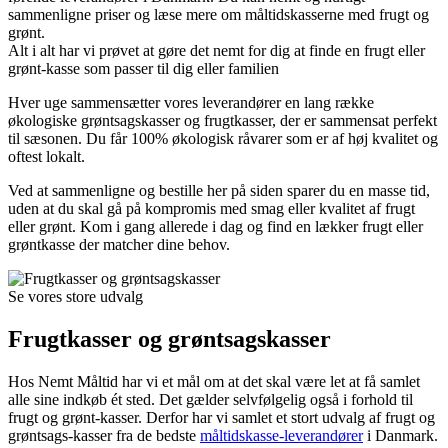
sammenligne priser og læse mere om måltidskasserne med frugt og
grønt.
Alt i alt har vi prøvet at gøre det nemt for dig at finde en frugt eller
grønt-kasse som passer til dig eller familien
Hver uge sammensætter vores leverandører en lang række
økologiske grøntsagskasser og frugtkasser, der er sammensat perfekt
til sæsonen. Du får 100% økologisk råvarer som er af høj kvalitet og
oftest lokalt.
Ved at sammenligne og bestille her på siden sparer du en masse tid,
uden at du skal gå på kompromis med smag eller kvalitet af frugt
eller grønt. Kom i gang allerede i dag og find en lækker frugt eller
grøntkasse der matcher dine behov.
Se vores store udvalg
Frugtkasser og grøntsagskasser
Hos Nemt Måltid har vi et mål om at det skal være let at få samlet
alle sine indkøb ét sted. Det gælder selvfølgelig også i forhold til
frugt og grønt-kasser. Derfor har vi samlet et stort udvalg af frugt og
grøntsags-kasser fra de bedste
måltidskasse-leverandører
i Danmark.