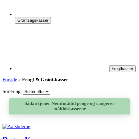
Grøntsagskasser
Frugtkasser
Forside
»
Frugt & Grønt-kasser
Sortering:
Sådan tjener Nemtmåltid penge og rangerer
måltidskasserne