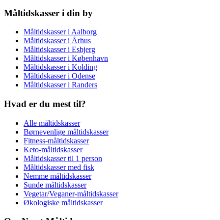
Måltidskasser i din by
Måltidskasser i Aalborg
Måltidskasser i Århus
Måltidskasser i Esbjerg
Måltidskasser i København
Måltidskasser i Kolding
Måltidskasser i Odense
Måltidskasser i Randers
Hvad er du mest til?
Alle måltidskasser
Børnevenlige måltidskasser
Fitness-måltidskasser
Keto-måltidskasser
Måltidskasser til 1 person
Måltidskasser med fisk
Nemme måltidskasser
Sunde måltidskasser
Vegetar/Veganer-måltidskasser
Økologiske måltidskasser